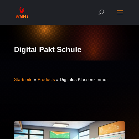
Digital Pakt Schule
Start­seite
»
Prod­ucts
»
Dig­i­tales Klassenzimmer