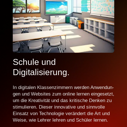
Schule und
Digitalisierung.
In dig­i­tal­en Klassen­z­im­mern wer­den Anwen­dun­
gen und Web­sites zum online ler­nen einge­set­zt,
um die Kreativ­ität und das kri­tis­che Denken zu
stim­ulieren. Dieser inno­v­a­tive und sin­nvolle
Ein­satz von Tech­nolo­gie verän­dert die Art und
Weise, wie Lehrer lehren und Schüler lernen.