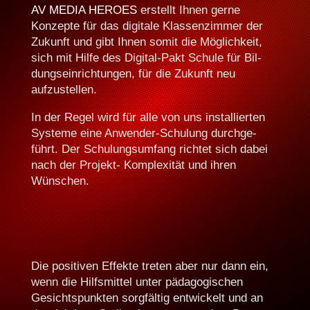
AV MEDIA HEROES
erstellt Ihnen gerne
Konzepte für das dig­i­tale Klassen­z­im­mer der
Zukun­ft und gibt Ihnen somit die Möglichkeit,
sich mit Hil­fe des Dig­i­tal-Pakt Schule für Bil­
dung­sein­rich­tun­gen, für die Zukun­ft neu
aufzustellen.
In der Regel wird für alle von uns instal­lierten
Sys­teme eine Anwen­der-Schu­lung durchge­
führt. Der Schu­lung­sum­fang richtet sich dabei
nach der Pro­jekt- Kom­plex­ität und ihren
Wünschen.
Die pos­i­tiv­en Effek­te treten aber nur dann ein,
wenn die Hil­f­s­mit­tel unter päd­a­gogis­chen
Gesicht­spunk­ten sorgfältig entwick­elt und an