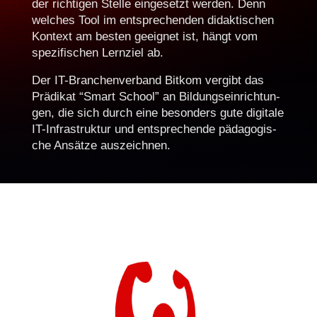
der richti­gen Stelle einge­set­zt wer­den. Denn
welch­es Tool im entsprechen­den didak­tis­chen
Kon­text am besten geeignet ist, hängt vom
spez­i­fis­chen Lernziel ab.
Der IT-Branchen­ver­band Bitkom vergibt das
Prädikat “Smart School” an Bil­dung­sein­rich­tun­
gen, die sich durch eine beson­ders gute dig­i­tale
IT-Infra­struk­tur und entsprechende päd­a­gogis­
che Ansätze auszeichnen.