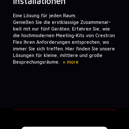
Installationen
Eine Lösung für jeden Raum.
Genießen Sie die erstk­las­sige Zusam­me­nar­
beit mit nur fünf Geräten. Erfahren Sie, wie
die hochmod­er­nen Meet­ing-Kits von Cre­stron
Flex Ihren Anforderun­gen entsprechen, wo
immer Sie sich tre­f­fen. Hier find­en Sie unsere
Lösun­gen für kleine, mit­tlere und große
Besprechungsräume.
»
more