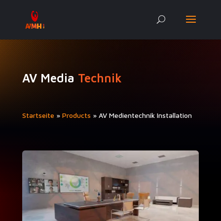
AV Media
Technik
Start­seite
»
Prod­ucts
»
AV Medi­en­tech­nik Installation