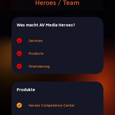
Heroes / Team
Was macht AV Media Heroes?

Ser­vices

Prod­ucts

Finanzierung
Produkte

Heroes Com­pe­tence Center