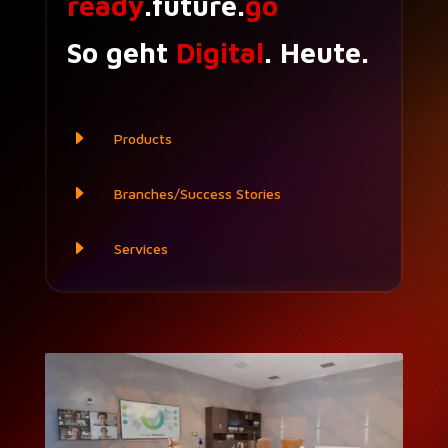
ready
.future.
go
So geht
Digital
. Heute.
E
Prod­ucts
E
Branches/Success Sto­ries
E
Ser­vices