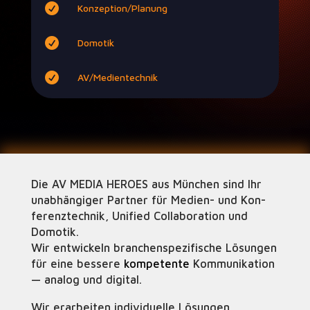

Konzeption/Planung

Domotik

AV/Medientechnik
Die AV MEDIA HEROES aus München sind Ihr
unab­hängiger Part­ner für Medi­en- und Kon­
feren­ztech­nik, Uni­fied Col­lab­o­ra­tion und
Domotik.
Wir entwick­eln branchen­spez­i­fis­che Lösun­gen
für eine bessere
kom­pe­tente
Kom­mu­nika­tion
— ana­log und digital.
Wir erar­beit­en indi­vidu­elle Lösun­gen,