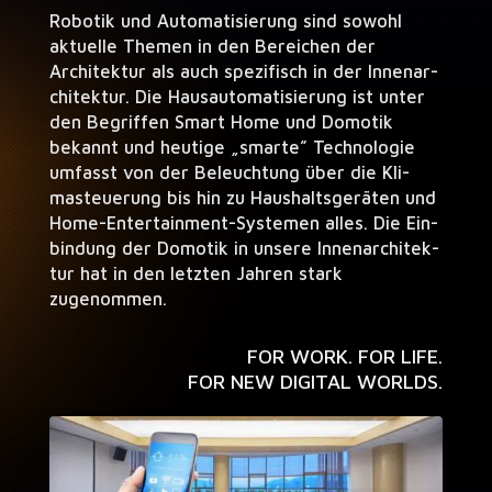
Robotik und Automa­tisierung sind sowohl
aktuelle The­men in den Bere­ichen der
Architek­tur als auch spez­i­fisch in der Innenar­
chitek­tur. Die Hausautoma­tisierung ist unter
den Begrif­f­en Smart Home und Domotik
bekan­nt und heutige „smarte” Tech­nolo­gie
umfasst von der Beleuch­tung über die Kli­
mas­teuerung bis hin zu Haushalts­geräten und
Home-Enter­tain­ment-Sys­te­men alles. Die Ein­
bindung der Domotik in unsere Innenar­chitek­
tur hat in den let­zten Jahren stark
zugenommen.
FOR WORK. FOR LIFE.
FOR NEW DIGITAL WORLDS.