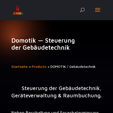
Domotik — Steuerung
der Gebäudetechnik
Start­seite
»
Prod­ucts
»
DOMOTIK / Gebäudetechnik
Steuerung der Gebäudetechnik,
Geräteverwaltung & Raumbuchung.
Neben Beschallung und Sprachalarmierung