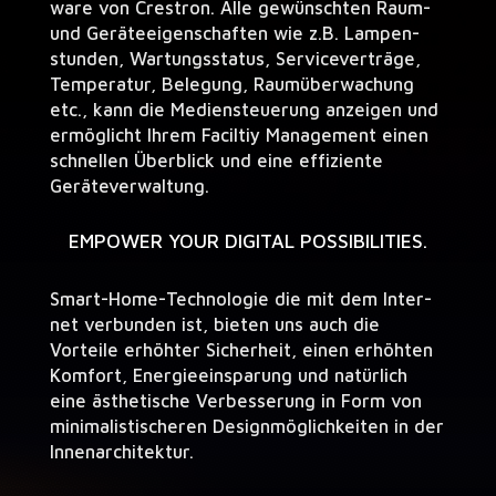
ware von Cre­stron. Alle gewün­scht­en Raum-
und Gerä­teeigen­schaften wie z.B. Lam­p­en­
stun­den, Wartungssta­tus, Ser­vicev­erträge,
Tem­per­atur, Bele­gung, Raumüberwachung
etc., kann die Medi­en­s­teuerung anzeigen und
ermöglicht Ihrem Faciltiy Man­age­ment einen
schnellen Überblick und eine effiziente
Geräteverwaltung.
EMPOWER YOUR DIGITAL POSSIBILITIES.
Smart-Home-Tech­nolo­gie die mit dem Inter­
net ver­bun­den ist, bieten uns auch die
Vorteile erhöhter Sicher­heit, einen erhöht­en
Kom­fort, Energieeinsparung und natür­lich
eine ästhetis­che Verbesserung in Form von
min­i­mal­is­tis­cheren Design­möglichkeit­en in der
Innenarchitektur.